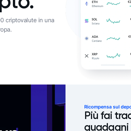
pto.
0 criptovalute in una
ropa.
Ricompensa sul depos
Più fai tra
guadagni