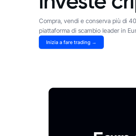
investe cri
Compra, vendi e conserva più di 40
piattaforma di scambio leader in Eu
Inizia a fare trading →