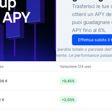
Trasferisci le tue
ottieni un APY de
puoi guadagnare 
APY fino al 6%.
Effettua subito il
i e investirvi può comportare la perdita totale o parziale del
sempre le tue ricerche personalmente. Le performance pass
zo
Variazione (24 ore)
06 €
+0,45%
2 €
+2,03%