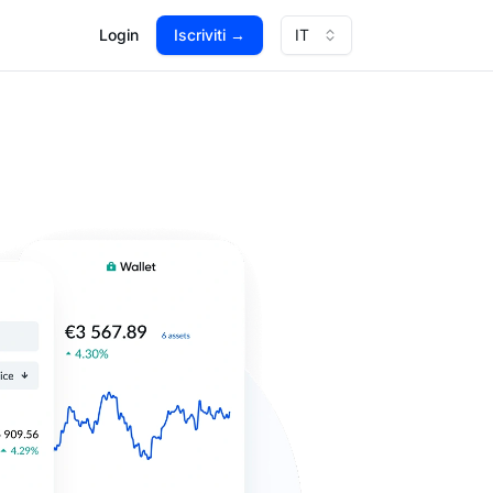
Login
Iscriviti
→
IT