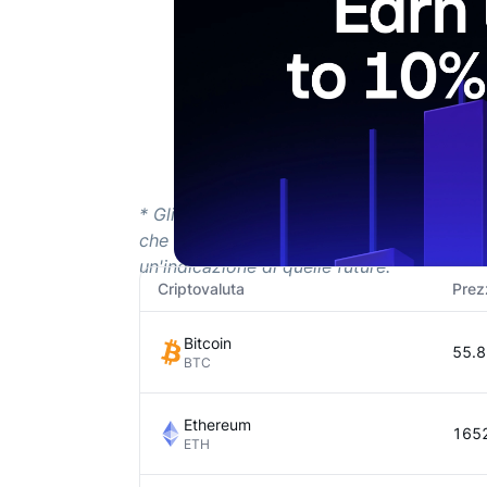
* Gli strumenti digitali sono molto volatil
che puoi permetterti di perdere. Svolgi 
un'indicazione di quelle future.
Criptovaluta
Prez
Bitcoin
55.8
BTC
Ethereum
165
ETH