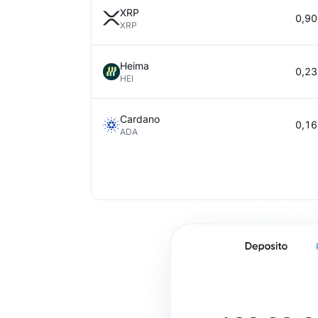
XRP
0,90
XRP
Heima
0,23
HEI
Cardano
0,16
ADA