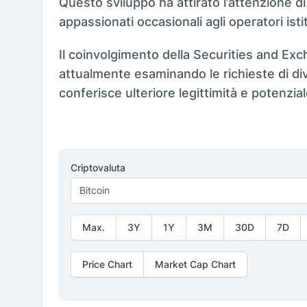
Questo sviluppo ha attirato l’attenzione di 
appassionati occasionali agli operatori istit
Il coinvolgimento della Securities and E
attualmente esaminando le richieste di di
conferisce ulteriore legittimità e potenzial
Criptovaluta
Max.
3Y
1Y
3M
30D
7D
Price Chart
Market Cap Chart