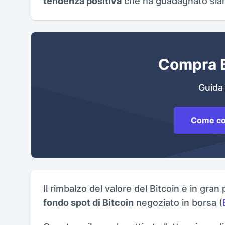
tendenza positiva
che ha guadagnato slanc
Compra B
Guida 
Come co
Il rimbalzo del valore del Bitcoin è in gra
fondo spot di Bitcoin
negoziato in borsa (