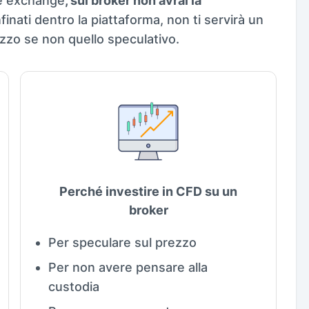
te exchange
, sui broker non avrai la
inati dentro la piattaforma, non ti servirà un
ilizzo se non quello speculativo.
Perché investire in CFD su un
broker
Per speculare sul prezzo
Per non avere pensare alla
custodia