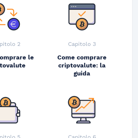
pitolo 2
Capitolo 3
omprare le
Come comprare
ptovalute
criptovalute: la
guida
pitolo 5
Capitolo 6