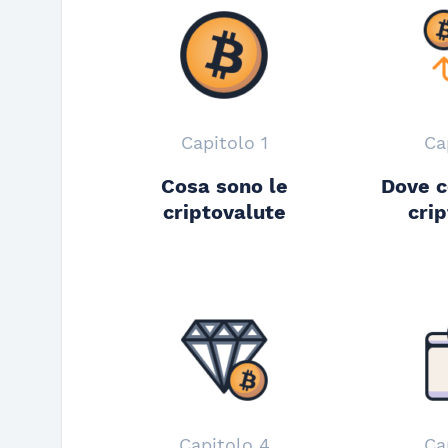
Capitolo 1
Ca
Cosa sono le
Dove c
criptovalute
cri
Capitolo 4
Ca