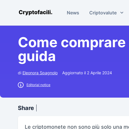
News
Criptovalute
Cryptofacili.com
Come comprare c
guida
di
Eleonora Spagnolo
Aggiornato il 2 Aprile 2024
Editorial notice
Share
Le criptomonete non sono più solo una m