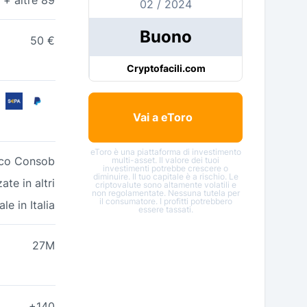
02 / 2024
Buono
50 €
Cryptofacili.com
Vai a eToro
eToro è una piattaforma di investimento
enco Consob
multi-asset. Il valore dei tuoi
investimenti potrebbe crescere o
diminuire. Il tuo capitale è a rischio. Le
te in altri
criptovalute sono altamente volatili e
non regolamentate. Nessuna tutela per
il consumatore. I profitti potrebbero
le in Italia
essere tassati.
27M
+140