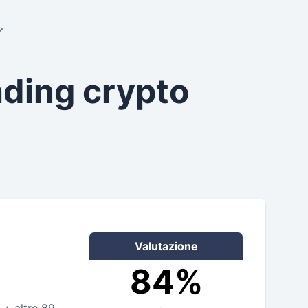
rading crypto
Valutazione
84%
+ altre 89