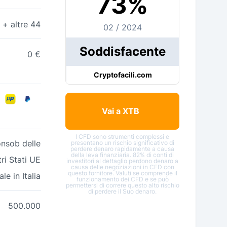
73%
+ altre 44
02 / 2024
Soddisfacente
0 €
Cryptofacili.com
Vai a XTB
I CFD sono strumenti complessi e
onsob delle
presentano un rischio significativo di
perdere denaro rapidamente a causa
della leva finanziaria. 82% di conti di
ri Stati UE
investitori al dettaglio perdono denaro a
causa delle negoziazioni in CFD con
questo fornitore. Valuti se comprende il
le in Italia
funzionamento dei CFD e se può
permettersi di correre questo alto rischio
di perdere il Suo denaro.
500.000