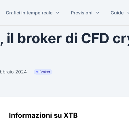
Grafici in tempo reale
Previsioni
Guide
il broker di CFD c
ebbraio 2024
Broker
Informazioni su XTB