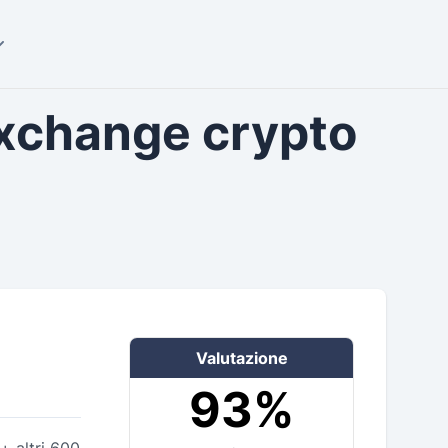
exchange crypto
Valutazione
93%
+ altri 600