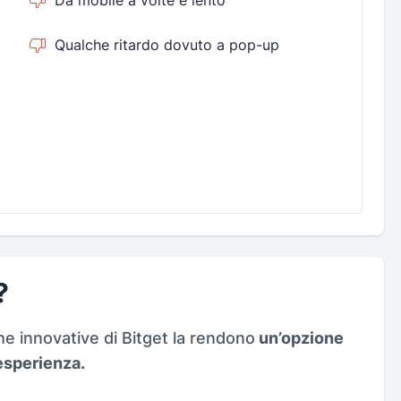
Da mobile a volte è lento
Qualche ritardo dovuto a pop-up
?
he innovative di Bitget la rendono
un’opzione
i esperienza.