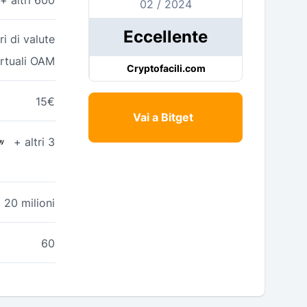
02 / 2024
Eccellente
ri di valute
irtuali OAM
Cryptofacili.com
15€
Vai a Bitget
+ altri 3
20 milioni
60