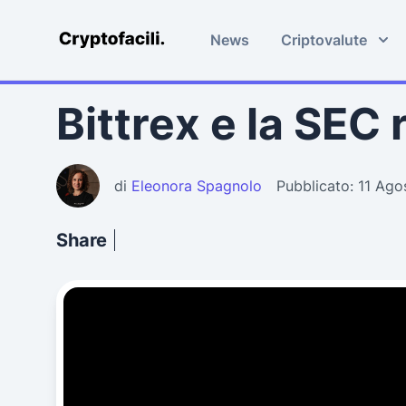
News
Criptovalute
Cryptofacili.com
Bittrex e la SE
di
Eleonora Spagnolo
Pubblicato: 11 Ag
Share