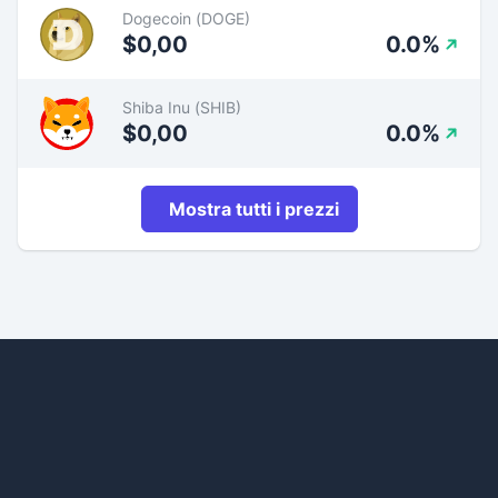
Dogecoin (DOGE)
$0,00
0.0%
Shiba Inu (SHIB)
$0,00
0.0%
Mostra tutti i prezzi
Footer