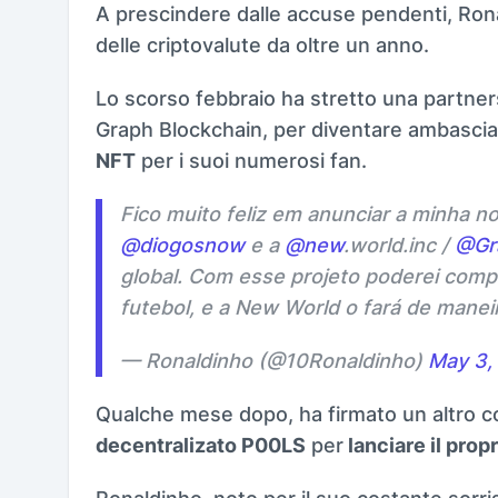
A prescindere dalle accuse pendenti, Ron
delle criptovalute da oltre un anno.
Lo scorso febbraio ha stretto una partner
Graph Blockchain, per diventare ambascia
NFT
per i suoi numerosi fan.
Fico muito feliz em anunciar a minha 
@diogosnow
e a
@new
.world.inc /
@Gr
global. Com esse projeto poderei comp
futebol, e a New World o fará de manei
— Ronaldinho (@10Ronaldinho)
May 3,
Qualche mese dopo, ha firmato un altro c
decentralizato P00LS
per
lanciare il pro