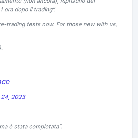
llamento (non ancora), Ripristino del
 1 ora dopo il trading
”.
re-trading tests now. For those new with us,
.
D1CD
 24, 2023
ma è stata completata
”.