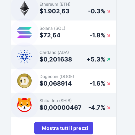
Ethereum (ETH)
$1.902,63
-0.3%
Solana (SOL)
$72,64
-1.8%
Cardano (ADA)
$0,201638
+5.3%
Dogecoin (DOGE)
$0,068914
-1.6%
Shiba Inu (SHIB)
$0,00000467
-4.7%
Mostra tutti i prezzi