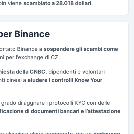
oin viene
scambiato a 28.018 dollari
.
 per Binance
portato Binance a
sospendere gli scambi come
emi per l’exchange di CZ.
hiesta della CNBC
, dipendenti e volontari
ti cinesi a
eludere i controlli Know Your
 grado di aggirare i protocolli KYC con delle
ificazione di documenti bancari e l’attestazione
a rilasciato alcun commento, ma un
portavoce