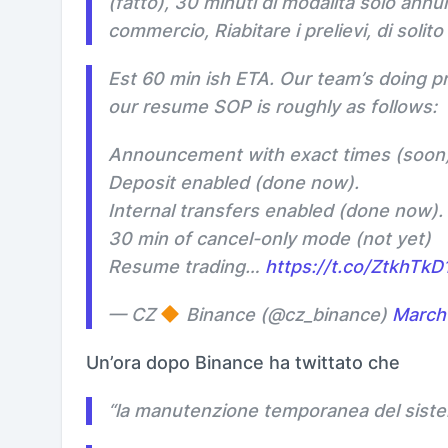
(fatto), 30 minuti di modalità solo annu
commercio, Riabitare i prelievi, di solito
Est 60 min ish ETA. Our team’s doing p
our resume SOP is roughly as follows:
Announcement with exact times (soon)
Deposit enabled (done now).
Internal transfers enabled (done now).
30 min of cancel-only mode (not yet)
Resume trading…
https://t.co/ZtkhTk
— CZ
Binance (@cz_binance)
March
Un’ora dopo Binance ha twittato che
“
la manutenzione temporanea del siste