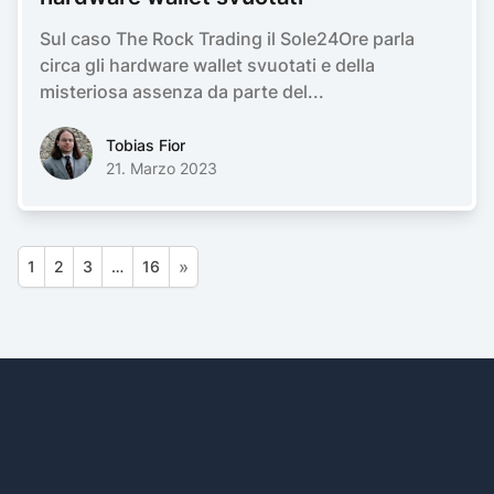
Sul caso The Rock Trading il Sole24Ore parla
circa gli hardware wallet svuotati e della
misteriosa assenza da parte del...
Tobias FiorTobias Fior
Tobias Fior
21. Marzo 2023
1
2
3
…
16
Footer