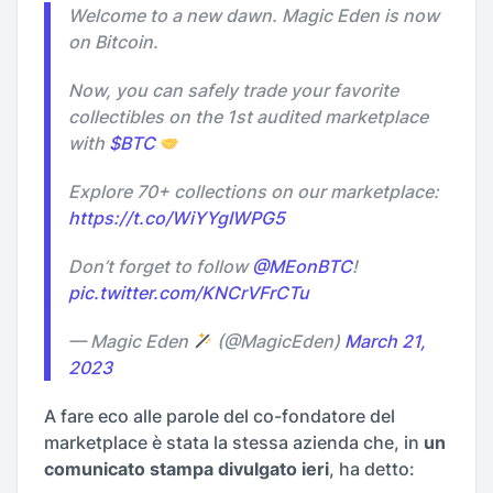
Welcome to a new dawn. Magic Eden is now
on Bitcoin.
Now, you can safely trade your favorite
collectibles on the 1st audited marketplace
with
$BTC
Explore 70+ collections on our marketplace:
https://t.co/WiYYgIWPG5
Don’t forget to follow
@MEonBTC
!
pic.twitter.com/KNCrVFrCTu
— Magic Eden
(@MagicEden)
March 21,
2023
A fare eco alle parole del co-fondatore del
marketplace è stata la stessa azienda che, in
un
comunicato stampa divulgato ieri
, ha detto: