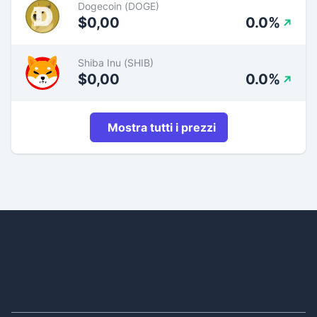
Dogecoin (DOGE)
$0,00
0.0%
Shiba Inu (SHIB)
$0,00
0.0%
Mostra tutti i prezzi
Footer