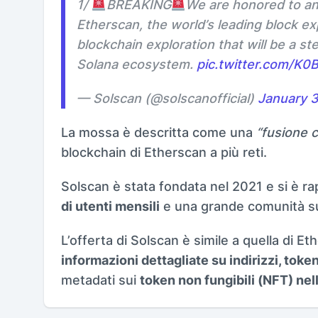
1/
BREAKING
We are honored to an
Etherscan, the world’s leading block e
blockchain exploration that will be a st
Solana ecosystem.
pic.twitter.com/K0
— Solscan (@solscanofficial)
January 
La mossa è descritta come una
“fusione c
blockchain di Etherscan a più reti.
Solscan è stata fondata nel 2021 e si è r
di utenti mensili
e una grande comunità su
L’offerta di Solscan è simile a quella di Et
informazioni dettagliate su indirizzi, token
metadati sui
token non fungibili (NFT) ne