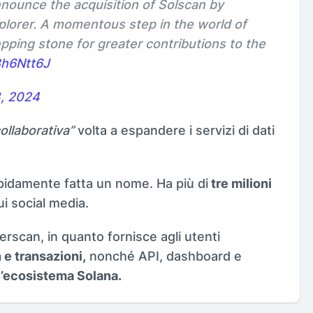
nounce the acquisition of Solscan by
xplorer. A momentous step in the world of
epping stone for greater contributions to the
Bh6Ntt6J
3, 2024
ollaborativa”
volta a espandere i servizi di dati
apidamente fatta un nome. Ha più di
tre milioni
i social media.
herscan, in quanto fornisce agli utenti
 e transazioni,
nonché API, dashboard e
ll’ecosistema Solana.