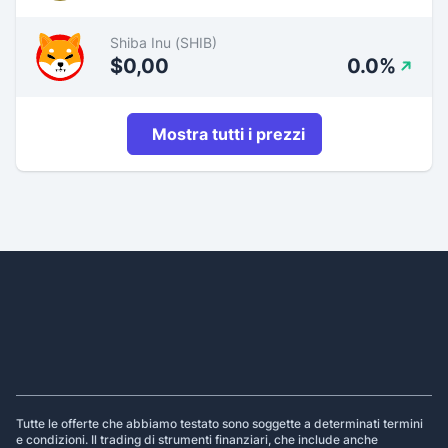
Shiba Inu (SHIB)
$0,00
0.0%
Mostra tutti i prezzi
Footer
Tutte le offerte che abbiamo testato sono soggette a determinati termini
e condizioni. Il trading di strumenti finanziari, che include anche