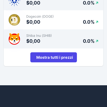
$0,00
0.0%
Dogecoin (DOGE)
$0,00
0.0%
Shiba Inu (SHIB)
$0,00
0.0%
Mostra tutti i prezzi
Footer