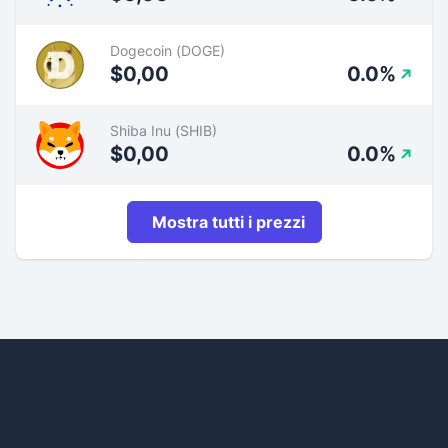
Dogecoin (DOGE)
$0,00
0.0%
Shiba Inu (SHIB)
$0,00
0.0%
Mostra tutti i prezzi
Footer