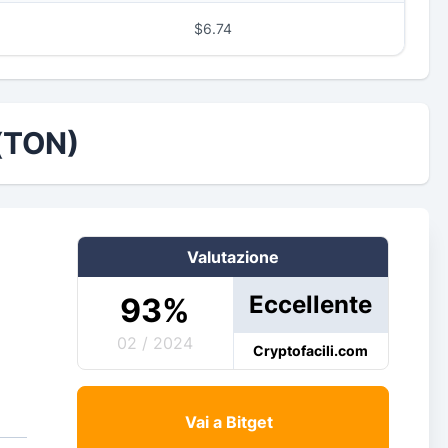
$6.74
(TON)
Valutazione
Eccellente
93
%
02 / 2024
Cryptofacili.com
Vai a Bitget