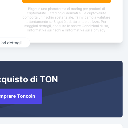
Bitget è una piattaforma di trading per prodotti di
criptovalute. Il trading di derivati sulle criptovalute
comporta un rischio sostanziale. Ti invitiamo a valutare
attentamente se Bitget è adatto al tuo utilizzo. Per
maggiori dettagli, consulta le nostre Condizioni d’uso,
l’Informativa sui rischi e l’Informativa sulla privacy.
ori dettagli
cquisto di TON
mprare Toncoin