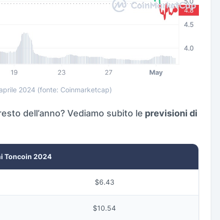
prile 2024 (fonte: Coinmarketcap)
resto dell’anno? Vediamo subito le
previsioni di
ni Toncoin 2024
$6.43
$10.54