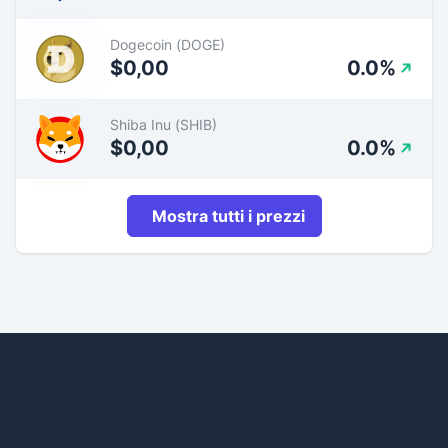
Dogecoin (DOGE)
$0,00
0.0%
Shiba Inu (SHIB)
$0,00
0.0%
Mostra tutti i prezzi
Footer