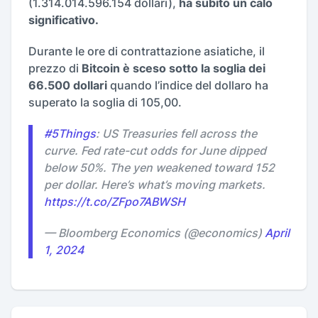
(1.314.014.596.154 dollari),
ha subito un calo
significativo.
Durante le ore di contrattazione asiatiche, il
prezzo di
Bitcoin è sceso sotto la soglia dei
66.500 dollari
quando l’indice del dollaro ha
superato la soglia di 105,00.
#5Things
: US Treasuries fell across the
curve. Fed rate-cut odds for June dipped
below 50%. The yen weakened toward 152
per dollar. Here’s what’s moving markets.
https://t.co/ZFpo7ABWSH
— Bloomberg Economics (@economics)
April
1, 2024