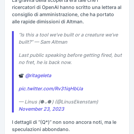
La gravità della scoperta era tale che i
ricercatori di OpenAI hanno scritto una lettera al
consiglio di amministrazione, che ha portato
alle rapide dimissioni di Altman.
“Is this a tool we’ve built or a creature we’ve
built?” — Sam Altman
Last public speaking before getting fired, but
no fret, he is back now.
@ritageleta
pic.twitter.com/Rv31iqHbUa
— Linus (●ᴗ●) (@LinusEkenstam)
November 23, 2023
I dettagli di “(Q*)” non sono ancora noti, ma le
speculazioni abbondano.