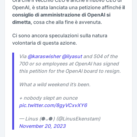
Ora che il vecchio CEO è anche il nuovo CEO di
OpenAI, è stata lanciata una petizione affinché
il
consiglio di amministrazione di OpenAI si
dimetta,
cosa che alla fine è avvenuta.
Ci sono ancora speculazioni sulla natura
volontaria di questa azione.
Via
@karaswisher
@ilyasut
and 504 of the
700 or so employees at OpenAI has signed
this petition for the OpenAI board to resign.
What a wild weekend it’s been.
+ nobody slept an ounce
pic.twitter.com/8gyVCxvXY6
— Linus (●ᴗ●) (@LinusEkenstam)
November 20, 2023