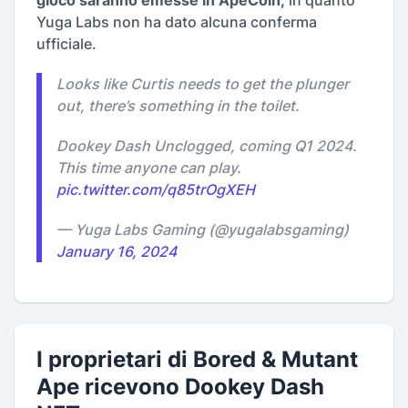
gioco saranno emesse in ApeCoin,
in quanto
Yuga Labs non ha dato alcuna conferma
ufficiale.
Looks like Curtis needs to get the plunger
out, there’s something in the toilet.
Dookey Dash Unclogged, coming Q1 2024.
This time anyone can play.
pic.twitter.com/q85trOgXEH
— Yuga Labs Gaming (@yugalabsgaming)
January 16, 2024
I proprietari di Bored & Mutant
Ape ricevono Dookey Dash