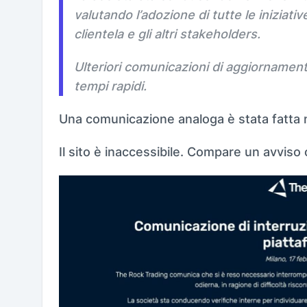
valutando l’adozione di tutte le iniziat
clientela e gli altri stakeholders.
Ulteriori comunicazioni di aggiornament
tempi rapidi.
Una comunicazione analoga è stata fatta 
Il sito è inaccessibile. Compare un avviso