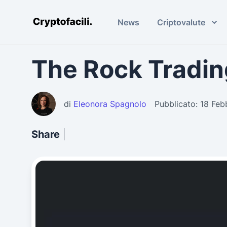
News
Criptovalute
Cryptofacili.com
The Rock Trading
di
Eleonora Spagnolo
Pubblicato: 18 Fe
Share