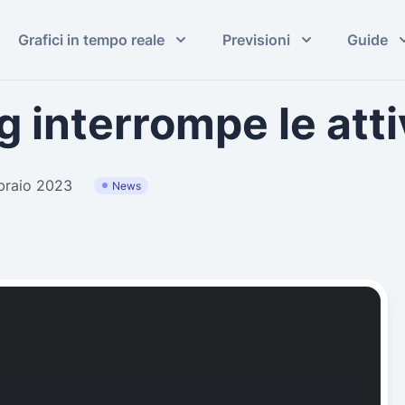
Grafici in tempo reale
Previsioni
Guide
 interrompe le atti
bbraio 2023
News