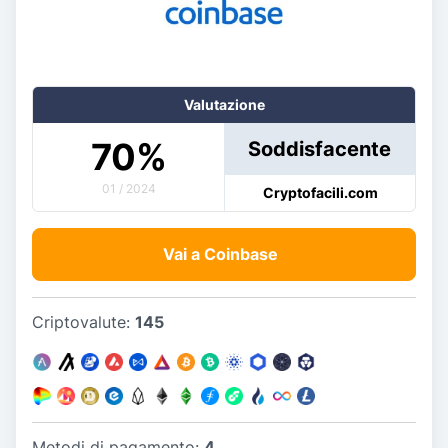
Valutazione
70
%
Soddisfacente
01 / 2024
Cryptofacili.com
Vai a Coinbase
Criptovalute:
145
Metodi di pagamento:
4