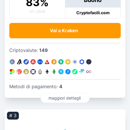
83
%
01 / 2024
Cryptofacili.com
Vai a Kraken
Criptovalute:
149
Metodi di pagamento:
4
maggiori dettagli
# 3