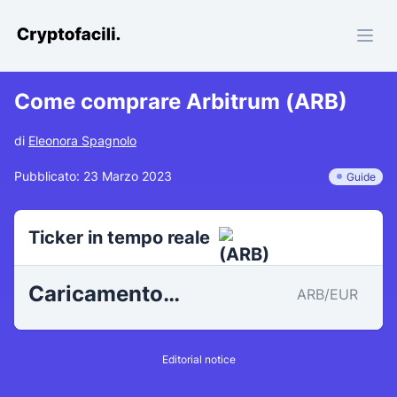
Cryptofacili.com
Come comprare Arbitrum (ARB)
di
Eleonora Spagnolo
Pubblicato: 23 Marzo 2023
Guide
Ticker in tempo reale
Caricamento…
ARB/EUR
Editorial notice