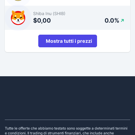
Shiba Inu (SHIB)
$0,00
0.0%
Mostra tutti i prezzi
Footer
Tutte le offerte che abbiamo testato sono soggette a determinati termini
e condizioni. Il trading di strumenti finanziari, che include anche