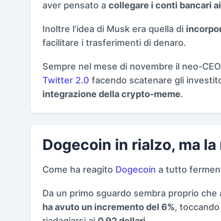
aver pensato a
collegare i conti bancari ai
Inoltre l’idea di Musk era quella di
incorpor
facilitare i trasferimenti di denaro.
Sempre nel mese di novembre il neo-CEO 
Twitter 2.0
facendo scatenare gli investito
integrazione della crypto-meme
.
Dogecoin in rialzo, ma la
Come ha reagito
Dogecoin
a tutto fermen
Da un primo sguardo sembra proprio che ab
ha avuto un incremento del 6%
, toccando
riadagiarsi ai
0,92 dollari
.