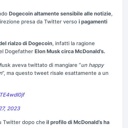
endo
Dogecoin altamente sensibile alle notizie
,
 direzione presa da Twitter verso
i pagamenti
del rialzo di Dogecoin
, infatti la ragione
del Dogefather
Elon Musk circa McDonald’s.
Musk aveva twittato di mangiare “
un happy
n
”, ma questo tweet risale esattamente a un
lTE4wdl0jf
27, 2023
u Twitter dopo che
il profilo di McDonald’s ha