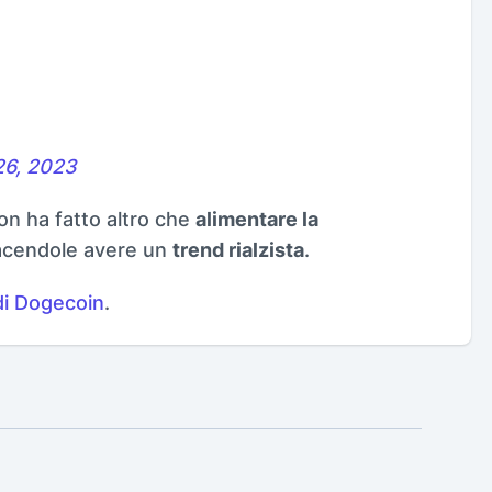
26, 2023
on ha fatto altro che
alimentare la
acendole avere un
trend rialzista
.
di Dogecoin
.