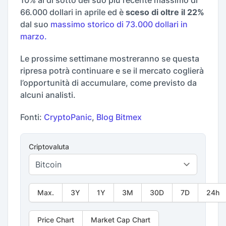
10% al di sotto del suo più recente massimo di
66.000 dollari in aprile ed è
sceso di oltre il 22%
dal suo
massimo storico di 73.000 dollari in
marzo.
Le prossime settimane mostreranno se questa
ripresa potrà continuare e se il mercato coglierà
l’opportunità di accumulare, come previsto da
alcuni analisti.
Fonti:
CryptoPanic
,
Blog Bitmex
Criptovaluta
Max.
3Y
1Y
3M
30D
7D
24h
Price Chart
Market Cap Chart