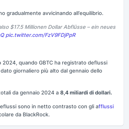
no gradualmente avvicinando all’equilibrio.
 also $17.5 Millionen Dollar Abflüsse – ein neues
qQ
pic.twitter.com/FzV9FDjPpR
raio 2024, quando GBTC ha registrato deflussi
dato giornaliero più alto dal gennaio dello
totali da gennaio 2024 a
8,4 miliardi di dollari.
eflussi sono in netto contrasto con gli a
fflussi
icolare da BlackRock.