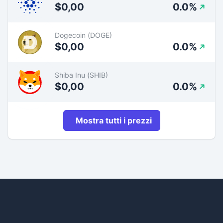
$0,00
0.0%
Dogecoin (DOGE)
$0,00
0.0%
Shiba Inu (SHIB)
$0,00
0.0%
Mostra tutti i prezzi
Footer