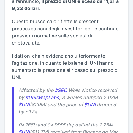
all’annuncio,
il prezzo di UNI è sceso da 11,21 a
9,33 dollari.
Questo brusco calo riflette le crescenti
preoccupazioni degli investitori per le continue
pressioni normative sulle società di
criptovalute.
I dati on-chain evidenziano ulteriormente
l’agitazione, in quanto le balene di UNI hanno
aumentato la pressione al ribasso sul prezzo di
UNI.
Affected by the
#SEC
Wells Notice received
by
#UniswapLabs
, 3 whales dumped 2.03M
$UNI
($20M) and the price of
$UNI
dropped
by ~17%.
0x2F8b and 0x3555 deposited the 1.25M
$UNI
($11.7M) received from Binance on Mar