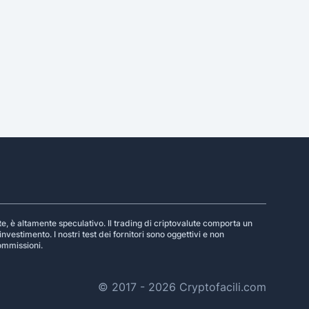
te, è altamente speculativo. Il trading di criptovalute comporta un
nvestimento. I nostri test dei fornitori sono oggettivi e non
commissioni.
© 2017 - 2026 Cryptofacili.com