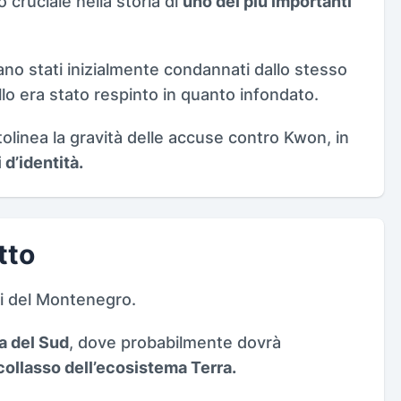
ruciale nella storia di
uno dei più importanti
o stati inizialmente condannati dallo stesso
ello era stato respinto in quanto infondato.
tolinea la gravità delle accuse contro Kwon, in
d’identità.
tto
ini del Montenegro.
ea del Sud
, dove probabilmente dovrà
collasso dell’ecosistema Terra.