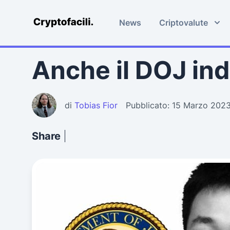
News
Criptovalute
Cryptofacili.com
Anche il DOJ ind
di
Tobias Fior
Pubblicato: 15 Marzo 202
Share