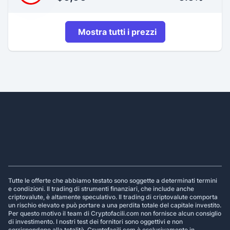
Mostra tutti i prezzi
Footer
Tutte le offerte che abbiamo testato sono soggette a determinati termini
e condizioni. Il trading di strumenti finanziari, che include anche
criptovalute, è altamente speculativo. Il trading di criptovalute comporta
un rischio elevato e può portare a una perdita totale del capitale investito.
Per questo motivo il team di Cryptofacili.com non fornisce alcun consiglio
di investimento. I nostri test dei fornitori sono oggettivi e non
corrispondono alla totalità. Cryptofacili.com è esclusivamente in