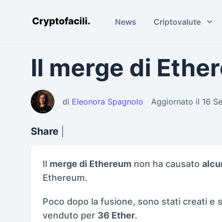
News
Criptovalute
Cryptofacili.com
Il merge di Ether
di
Eleonora Spagnolo
Aggiornato il 16 
Share
Il
merge di Ethereum
non ha causato
alcu
Ethereum.
Poco dopo la fusione, sono stati creati e s
venduto per
36 Ether
.