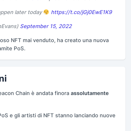
happen later today
https://t.co/jGj0EwE1K9
nEvans)
September 15, 2022
ostoso NFT mai venduto, ha creato una nuova
ramite PoS.
ni
Beacon Chain è andata finora
assolutamente
 PoS e gli artisti di NFT stanno lanciando nuove