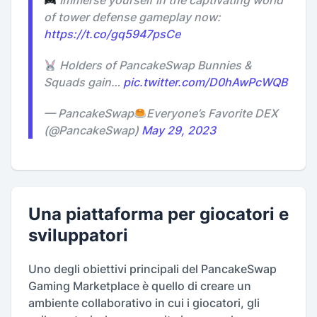
Immerse yourself in the captivating world
of tower defense gameplay now:
https://t.co/gq5947psCe
Holders of PancakeSwap Bunnies &
Squads gain…
pic.twitter.com/D0hAwPcWQB
— PancakeSwap
Everyone’s Favorite DEX
(@PancakeSwap)
May 29, 2023
Una piattaforma per giocatori e
sviluppatori
Uno degli obiettivi principali del PancakeSwap
Gaming Marketplace è quello di creare un
ambiente collaborativo in cui i giocatori, gli