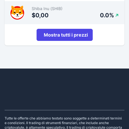
Shiba Inu (SHIB)
$0,00
0.0%
Mostra tutti i prezzi
Footer
Tutte le offerte che abbiamo testato sono soggette a determinati termini
e condizioni. Il trading di strumenti finanziari, che include anche
criptovalute, è altamente speculativo. Il trading di criptovalute comporta