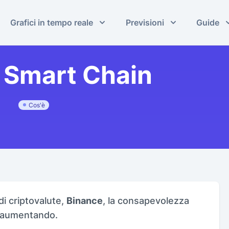
Grafici in tempo reale
Previsioni
Guide
e Smart Chain
Cos'è
i criptovalute,
Binance
, la consapevolezza
ta aumentando.