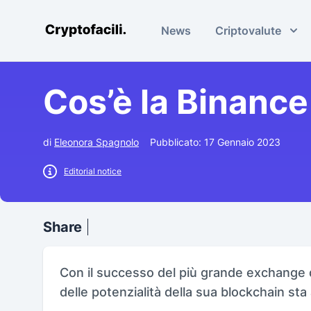
News
Criptovalute
Cryptofacili.com
Cos’è la Binanc
di
Eleonora Spagnolo
Pubblicato: 17 Gennaio 2023
Editorial notice
Share
Con il successo del più grande exchange d
delle potenzialità della sua blockchain s