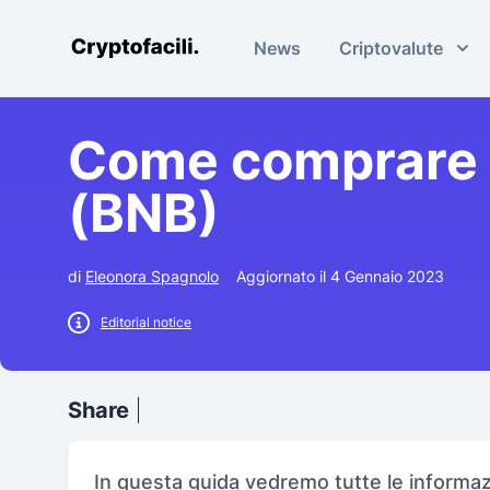
News
Criptovalute
Cryptofacili.com
Come comprare 
(BNB)
di
Eleonora Spagnolo
Aggiornato il 4 Gennaio 2023
Editorial notice
Share
In questa guida vedremo tutte le informa