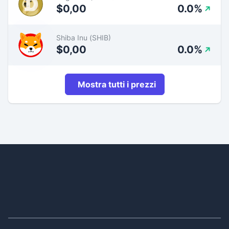
$0,00
0.0%
Shiba Inu (SHIB)
$0,00
0.0%
Mostra tutti i prezzi
Footer