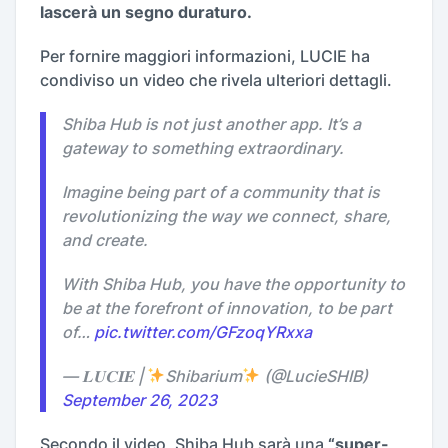
lascerà un segno duraturo.
Per fornire maggiori informazioni, LUCIE ha
condiviso un video che rivela ulteriori dettagli.
Shiba Hub is not just another app. It’s a
gateway to something extraordinary.
Imagine being part of a community that is
revolutionizing the way we connect, share,
and create.
With Shiba Hub, you have the opportunity to
be at the forefront of innovation, to be part
of…
pic.twitter.com/GFzoqYRxxa
— 𝐋𝐔𝐂𝐈𝐄 |
Shibarium
(@LucieSHIB)
September 26, 2023
Secondo il video, Shiba Hub sarà una
“super-