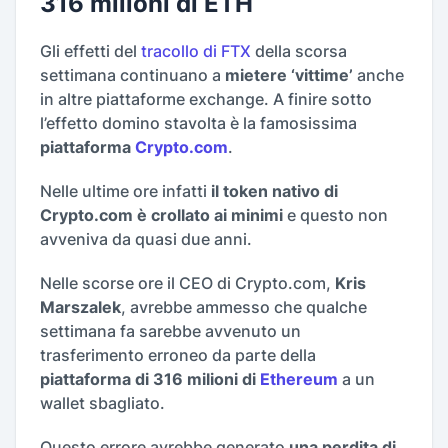
316 milioni di ETH
Gli effetti del
tracollo di FTX
della scorsa
settimana continuano a
mietere ‘vittime’
anche
in altre piattaforme exchange. A finire sotto
l’effetto domino stavolta è la famosissima
piattaforma
Crypto.com
.
Nelle ultime ore infatti
il token nativo di
Crypto.com
è crollato ai minimi
e questo non
avveniva da quasi due anni.
Nelle scorse ore il CEO di Crypto.com,
Kris
Marszalek
, avrebbe ammesso che qualche
settimana fa sarebbe avvenuto un
trasferimento erroneo da parte della
piattaforma di 316 milioni di
Ethereum
a un
wallet sbagliato.
Questo errore avrebbe generato
una perdita di