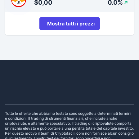
$0,00
0.0%
Mostra tutti i prezzi
Footer
Tutte le offerte che abbiamo testato sono soggette a determinati termini
e condizioni. Il trading di strumenti finanziari, che include anche
criptovalute, è altamente speculativo. Il trading di criptovalute comporta
un rischio elevato e può portare a una perdita totale del capitale investito.
Per questo motivo il team di Cryptofacili.com non fornisce alcun consiglio
di investimento. I nostri test dei fornitori sono oggettivi e non