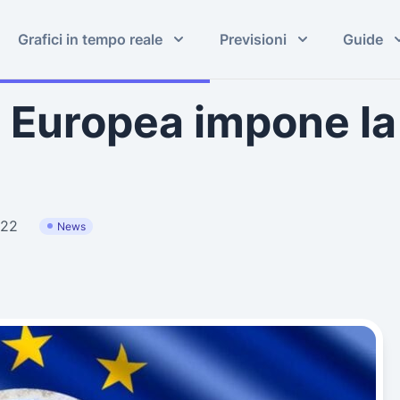
Grafici in tempo reale
Previsioni
Guide
Europea impone la s
022
News