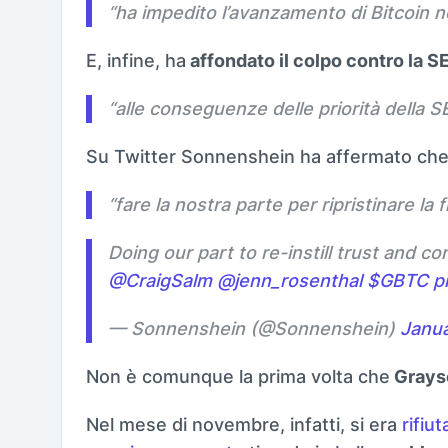
“
ha impedito l’avanzamento di Bitcoin ne
E, infine, ha
affondato il colpo contro la S
“
alle conseguenze delle priorità della SE
Su Twitter Sonnenshein ha affermato che
“
fare la nostra parte per ripristinare la 
Doing our part to re-instill trust and c
@CraigSalm
@jenn_rosenthal
$GBTC
p
— Sonnenshein (@Sonnenshein)
Janua
Non è comunque la prima volta che
Graysc
Nel mese di novembre, infatti, si era
rifiu