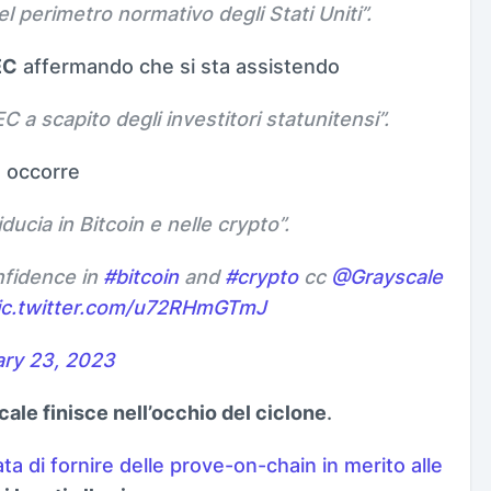
l perimetro normativo degli Stati Uniti
”.
EC
affermando che si sta assistendo
C a scapito degli investitori statunitensi
”.
 occorre
fiducia in Bitcoin e nelle crypto
”.
onfidence in
#bitcoin
and
#crypto
cc
@Grayscale
ic.twitter.com/u72RHmGTmJ
ry 23, 2023
ale finisce nell’occhio del ciclone
.
tata di fornire delle prove-on-chain in merito alle