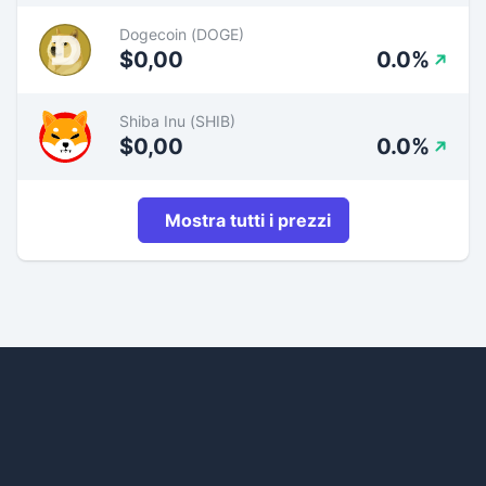
Dogecoin (DOGE)
$0,00
0.0%
Shiba Inu (SHIB)
$0,00
0.0%
Mostra tutti i prezzi
Footer