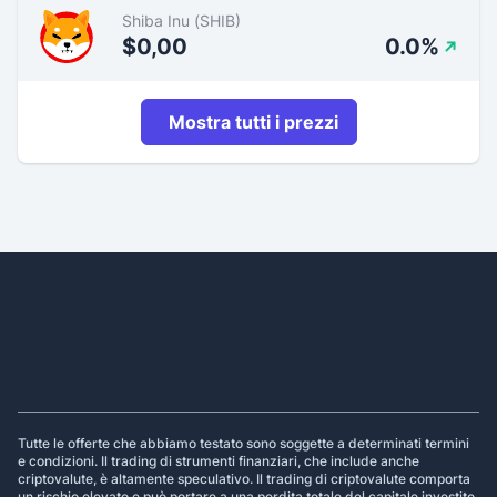
Shiba Inu (SHIB)
$0,00
0.0%
Mostra tutti i prezzi
Footer
Tutte le offerte che abbiamo testato sono soggette a determinati termini
e condizioni. Il trading di strumenti finanziari, che include anche
criptovalute, è altamente speculativo. Il trading di criptovalute comporta
un rischio elevato e può portare a una perdita totale del capitale investito.