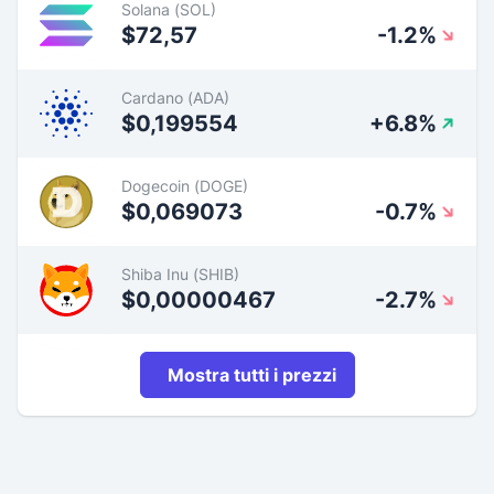
Solana (SOL)
$72,57
-1.2%
Cardano (ADA)
$0,199554
+6.8%
Dogecoin (DOGE)
$0,069073
-0.7%
Shiba Inu (SHIB)
$0,00000467
-2.7%
Mostra tutti i prezzi