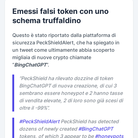
Emessi falsi token con uno
schema truffaldino
Questo è stato riportato dalla piattaforma di
sicurezza PeckShieldAlert, che ha spiegato in
un tweet come ultimamente abbia scoperto
migliaia di nuove crypto chiamate
“
BingChatGPT
”.
“
PeckShield ha rilevato dozzine di token
BingChatGPT di nuova creazione, di cui 3
sembrano essere honeypot e 2 hanno tasse
di vendita elevate, 2 di loro sono già scesi di
oltre il -99%
”.
#PeckShieldAlert
PeckShield has detected
dozens of newly created
#BingChatGPT
tokens, of which 3 appear to be
#honeypots