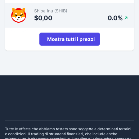
Shiba Inu (SHIB)
$0,00
0.0%
Mostra tutti i prezzi
Footer
Tutte le offerte che abbiamo testato sono soggette a determinati termini
e condizioni. Il trading di strumenti finanziari, che include anche
criptovalute, è altamente speculativo. Il trading di criptovalute comporta