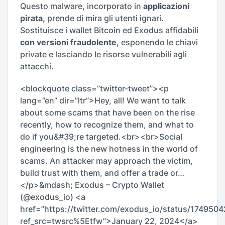
Questo malware, incorporato in
applicazioni
pirata,
prende di mira gli utenti ignari.
Sostituisce i wallet Bitcoin ed Exodus affidabili
con versioni fraudolente,
esponendo le chiavi
private e lasciando le risorse vulnerabili agli
attacchi.
<blockquote class=”twitter-tweet”><p
lang=”en” dir=”ltr”>Hey, all! We want to talk
about some scams that have been on the rise
recently, how to recognize them, and what to
do if you&#39;re targeted.<br><br>Social
engineering is the new hotness in the world of
scams. An attacker may approach the victim,
build trust with them, and offer a trade or…
</p>&mdash; Exodus – Crypto Wallet
(@exodus_io) <a
href=”https://twitter.com/exodus_io/status/17495
ref_src=twsrc%5Etfw”>January 22, 2024</a>