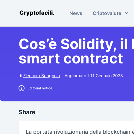
News
Criptovalute
Cryptofacili.com
Cos’è Solidity, i
smart contract
di
Eleonora Spagnolo
Aggiornato il 11 Gennaio 2023
Editorial notice
Share
La portata rivoluzionaria della blockchain 