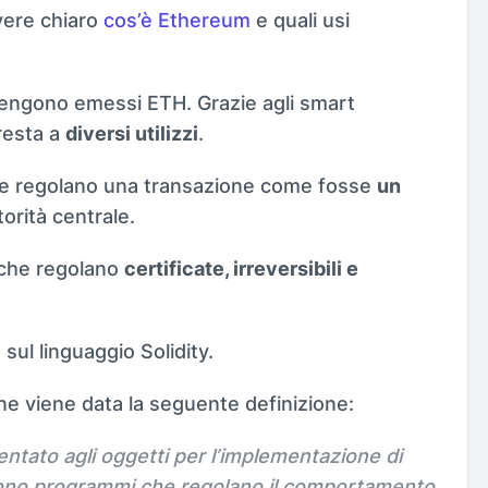
avere chiaro
cos’è Ethereum
e quali usi
vengono emessi ETH. Grazie agli smart
resta a
diversi utilizzi
.
che regolano una transazione come fosse
un
orità centrale.
 che regolano
certificate, irreversibili e
ul linguaggio Solidity.
e viene data la seguente definizione:
rientato agli oggetti per l’implementazione di
i sono programmi che regolano il comportamento