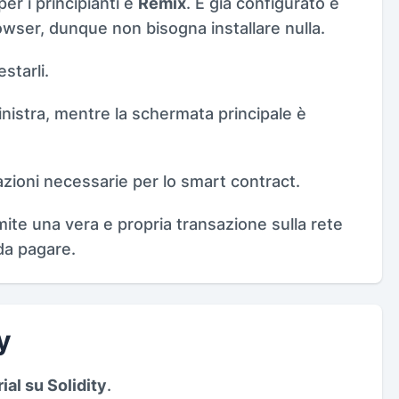
per i principianti è
Remix
. È già configurato e
owser, dunque non bisogna installare nulla.
starli.
sinistra, mentre la schermata principale è
zioni necessarie per lo smart contract.
ite una vera e propria transazione sulla rete
da pagare.
y
rial su Solidity
.