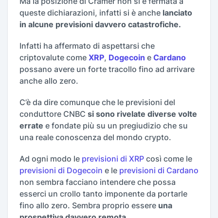
Ma la posizione di Cramer non si è fermata a
queste dichiarazioni, infatti si è anche
lanciato
in alcune previsioni davvero catastrofiche.
Infatti ha affermato di aspettarsi che
criptovalute come
XRP
,
Dogecoin
e
Cardano
possano avere un forte tracollo fino ad arrivare
anche allo zero.
C’è da dire comunque che le previsioni del
conduttore CNBC
si sono rivelate diverse volte
errate
e fondate più su un pregiudizio che su
una reale conoscenza del mondo crypto.
Ad ogni modo le
previsioni di XRP
così come le
previsioni di Dogecoin
e le
previsioni di Cardano
non sembra facciano intendere che possa
esserci un crollo tanto imponente da portarle
fino allo zero. Sembra proprio essere
una
prospettiva davvero remota.