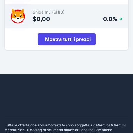
Shiba Inu (SHIB)
$0,00
0.0%
Mostra tutti i prezzi
Footer
Tutte le offerte che abbiamo testato sono soggette a determinati termini
e condizioni. Il trading di strumenti finanziari, che include anche