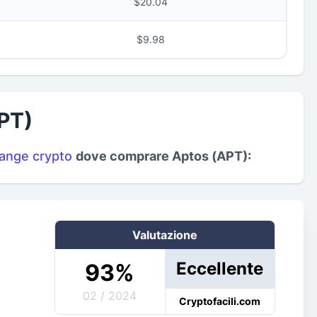
$20.04
$9.98
PT)
hange crypto
dove comprare Aptos (APT):
Valutazione
Eccellente
93
%
02 / 2024
Cryptofacili.com