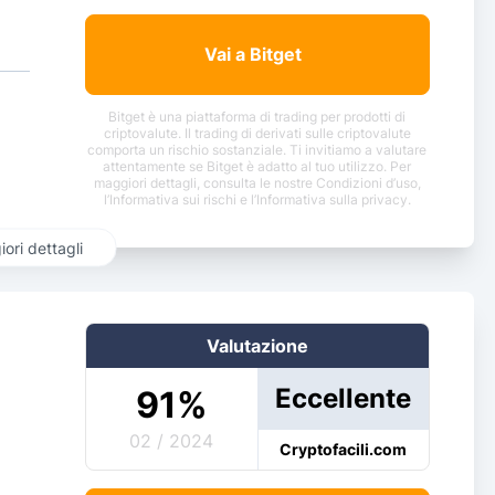
Vai a Bitget
Bitget è una piattaforma di trading per prodotti di
criptovalute. Il trading di derivati sulle criptovalute
comporta un rischio sostanziale. Ti invitiamo a valutare
attentamente se Bitget è adatto al tuo utilizzo. Per
maggiori dettagli, consulta le nostre Condizioni d’uso,
l’Informativa sui rischi e l’Informativa sulla privacy.
ori dettagli
Valutazione
Eccellente
91
%
02 / 2024
Cryptofacili.com