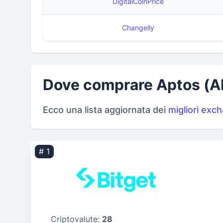
DigitalCoinPrice
Changelly
Dove comprare Aptos (A
Ecco una lista aggiornata dei
migliori exc
# 1
Criptovalute:
28