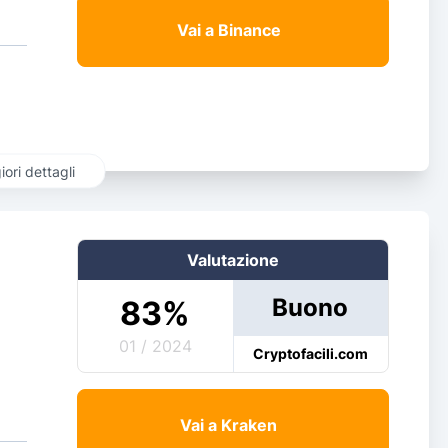
Vai a Binance
ori dettagli
Valutazione
Buono
83
%
01 / 2024
Cryptofacili.com
Vai a Kraken