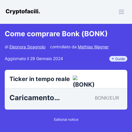
Cryptofacili.com
Come comprare Bonk (BONK)
di
Eleonora Spagnolo
controllato da
Mathias Wagner
Aggiornato il 29 Gennaio 2024
Guide
Ticker in tempo reale
Caricamento…
BONK/EUR
Editorial notice