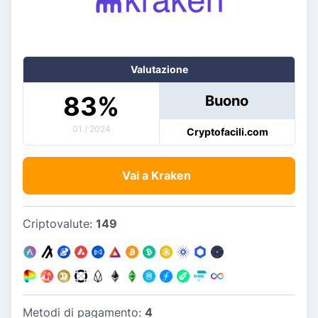
Valutazione
83
%
Buono
01 / 2024
Cryptofacili.com
Vai a Kraken
Criptovalute:
149
Metodi di pagamento:
4