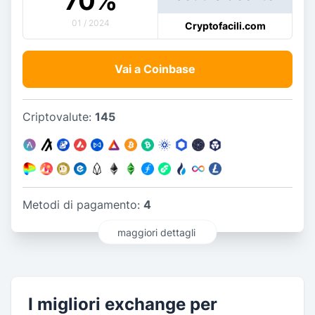
70
%
01 / 2024
Cryptofacili.com
Vai a Coinbase
Criptovalute:
145
Metodi di pagamento:
4
maggiori dettagli
I migliori exchange per